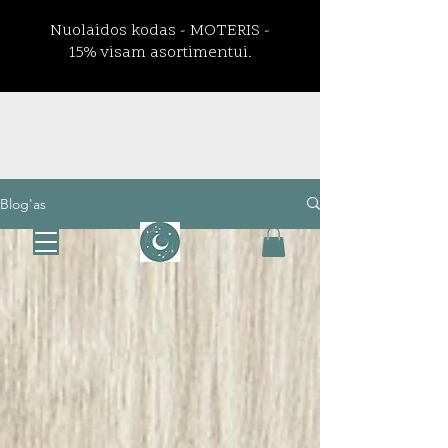
Prisijungti
Blog'as