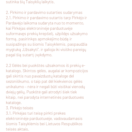
sutinka šių Taisyklių laikytis.
2. Pirkimo ir pardavimo sutarties sudarymas
2.1. Pirkimo ir pardavimo sutartis tarp Pirkėjo ir
Pardavėjo laikoma sudaryta nuo to momento,
kai Pirkėjas elektroninėje parduotuvėje
suformavęs prekių krepšelį, užpildęs užsakymo
formą, pasirinkęs apmokėjimo būdą ir
susipažinęs su šiomis Taisyklėmis, paspaudžia
mygtuką „Užsakyti“, ir galioja iki visiško pareigų
pagal šią sutartį įvykdymo.
2.2 Gėlės bei puokštės užsakomos iš prekių e-
katalogo. Skintos gėlės, augalai ar kompozicijos
gali skirtis nuo pavaizduotų kataloge dėl
sezoniškumo, o taip pat dėl kiekvienos gėlės
unikalumo – nėra ir negali būti visiškai vienodų
dviejų gėlių. Puokštė gali atrodyti šiek tiek
kitaip, nei parodyta internetinės parduotuvės
kataloge.
3. Pirkėjo teisės
3.1. Pirkėjas turi teisę pirkti prekes
elektroninėje parduotuvėje, vadovaudamasis
šiomis Taisyklėmis bei Lietuvos Respublikos
teisės aktais.