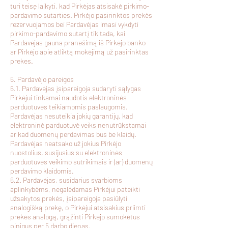
turi teisę laikyti, kad Pirkėjas atsisakė pirkimo-
pardavimo sutarties. Pirkėjo pasirinktos prekės
rezervuojamos bei Pardavėjas imasi vykdyti
pirkimo-pardavimo sutartį tik tada, kai
Pardavėjas gauna pranešimą iš Pirkėjo banko
ar Pirkėjo apie atliktą mokėjimą už pasirinktas
prekes.
6. Pardavėjo pareigos
6.1. Pardavėjas įsipareigoja sudaryti sąlygas
Pirkėjui tinkamai naudotis elektroninės
parduotuvės teikiamomis paslaugomis.
Pardavėjas nesuteikia jokių garantijų, kad
elektroninė parduotuvė veiks nenutrūkstamai
ar kad duomenų perdavimas bus be klaidų.
Pardavėjas neatsako už jokius Pirkėjo
nuostolius, susijusius su elektroninės
parduotuvės veikimo sutrikimais ir (ar) duomenų
perdavimo klaidomis.
6.2. Pardavėjas, susidarius svarbioms
aplinkybėms, negalėdamas Pirkėjui pateikti
užsakytos prekės, įsipareigoja pasiūlyti
analogišką prekę, o Pirkėjui atsisakius priimti
prekės analogą, grąžinti Pirkėjo sumokėtus
pinigus per 5 darbo dienas.