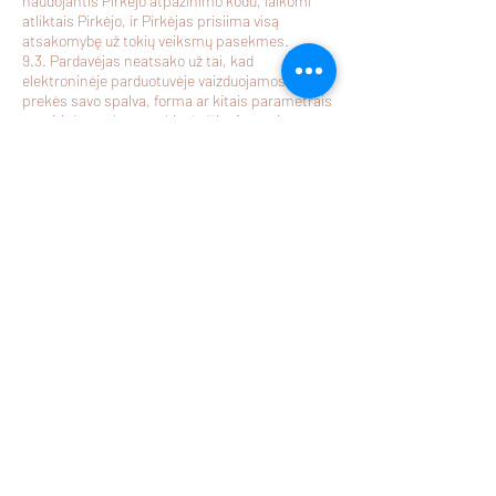
naudojantis Pirkėjo atpažinimo kodu, laikomi
atliktais Pirkėjo, ir Pirkėjas prisiima visą
atsakomybę už tokių veiksmų pasekmes.
9.3. Pardavėjas neatsako už tai, kad
elektroninėje parduotuvėje vaizduojamos
prekės savo spalva, forma ar kitais parametrais
neatitinka realaus prekių dydžio, formų ir
spalvos dėl Pirkėjo naudojamos kompiuterinės
technikos ypatybių.
MB Žalia Boružė
Įmonės kodas:
304829916
Adresas: Marijampolė
Tel.:
+370 643 26776