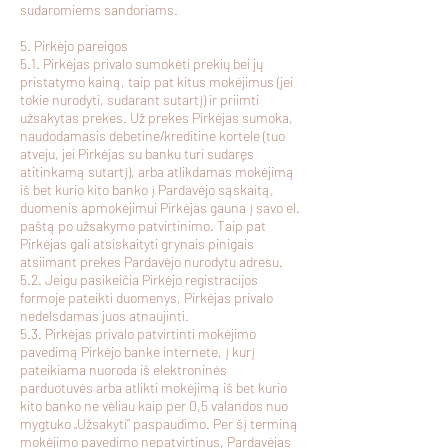
sudaromiems sandoriams.
5. Pirkėjo pareigos
5.1. Pirkėjas privalo sumokėti prekių bei jų
pristatymo kainą, taip pat kitus mokėjimus (jei
tokie nurodyti, sudarant sutartį) ir priimti
užsakytas prekes. Už prekes Pirkėjas sumoka,
naudodamasis debetine/kreditine kortele (tuo
atveju, jei Pirkėjas su banku turi sudaręs
atitinkamą sutartį), arba atlikdamas mokėjimą
iš bet kurio kito banko į Pardavėjo sąskaitą,
duomenis apmokėjimui Pirkėjas gauna į savo el.
paštą po užsakymo patvirtinimo. Taip pat
Pirkėjas gali atsiskaityti grynais pinigais
atsiimant prekes Pardavėjo nurodytu adresu.
5.2. Jeigu pasikeičia Pirkėjo registracijos
formoje pateikti duomenys, Pirkėjas privalo
nedelsdamas juos atnaujinti.
5.3. Pirkėjas privalo patvirtinti mokėjimo
pavedimą Pirkėjo banke internete, į kurį
pateikiama nuoroda iš elektroninės
parduotuvės arba atlikti mokėjimą iš bet kurio
kito banko ne vėliau kaip per 0,5 valandos nuo
mygtuko „Užsakyti” paspaudimo. Per šį terminą
mokėjimo pavedimo nepatvirtinus, Pardavėjas