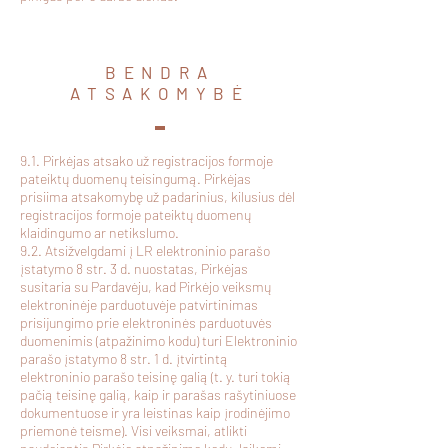
BENDRA
ATSAKOMYBĖ
9.1. Pirkėjas atsako už registracijos formoje
pateiktų duomenų teisingumą. Pirkėjas
prisiima atsakomybę už padarinius, kilusius dėl
registracijos formoje pateiktų duomenų
klaidingumo ar netikslumo.
9.2. Atsižvelgdami į LR elektroninio parašo
įstatymo 8 str. 3 d. nuostatas, Pirkėjas
susitaria su Pardavėju, kad Pirkėjo veiksmų
elektroninėje parduotuvėje patvirtinimas
prisijungimo prie elektroninės parduotuvės
duomenimis (atpažinimo kodu) turi Elektroninio
parašo įstatymo 8 str. 1 d. įtvirtintą
elektroninio parašo teisinę galią (t. y. turi tokią
pačią teisinę galią, kaip ir parašas rašytiniuose
dokumentuose ir yra leistinas kaip įrodinėjimo
priemonė teisme). Visi veiksmai, atlikti