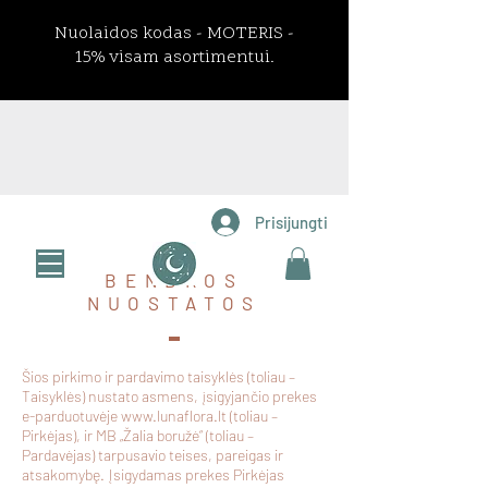
Prisijungti
BENDROS
NUOSTATOS
Šios pirkimo ir pardavimo taisyklės (toliau –
Taisyklės) nustato asmens, įsigyjančio prekes
e-parduotuvėje
www.lunaflora.lt
(toliau –
Pirkėjas), ir MB „Žalia boružė“ (toliau –
Pardavėjas) tarpusavio teises, pareigas ir
atsakomybę. Įsigydamas prekes Pirkėjas