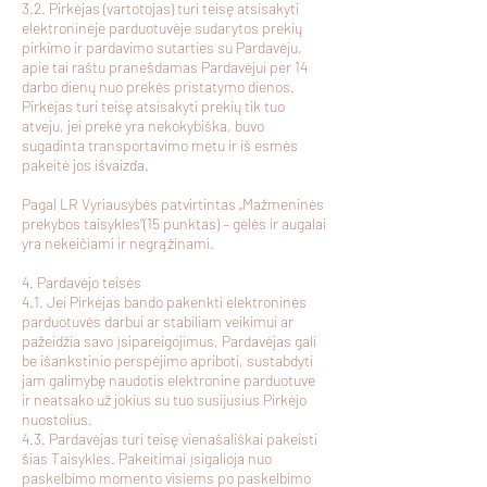
3.2. Pirkėjas (vartotojas) turi teisę atsisakyti
elektroninėje parduotuvėje sudarytos prekių
pirkimo ir pardavimo sutarties su Pardavėju,
apie tai raštu pranešdamas Pardavėjui per 14
darbo dienų nuo prekės pristatymo dienos.
Pirkėjas turi teisę atsisakyti prekių tik tuo
atveju, jei prekė yra nekokybiška, buvo
sugadinta transportavimo metu ir iš esmės
pakeitė jos išvaizda.
Pagal LR Vyriausybės patvirtintas „Mažmeninės
prekybos taisykles“(15 punktas) – gėlės ir augalai
yra nekeičiami ir negrąžinami.
4. Pardavėjo teisės
4.1. Jei Pirkėjas bando pakenkti elektroninės
parduotuvės darbui ar stabiliam veikimui ar
pažeidžia savo įsipareigojimus, Pardavėjas gali
be išankstinio perspėjimo apriboti, sustabdyti
jam galimybę naudotis elektronine parduotuve
ir neatsako už jokius su tuo susijusius Pirkėjo
nuostolius.
4.3. Pardavėjas turi teisę vienašališkai pakeisti
šias Taisykles. Pakeitimai įsigalioja nuo
paskelbimo momento visiems po paskelbimo